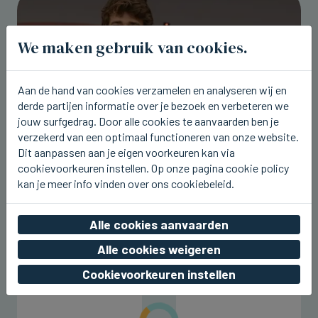
We maken gebruik van cookies.
Aan de hand van cookies verzamelen en analyseren wij en
derde partijen informatie over je bezoek en verbeteren we
jouw surfgedrag. Door alle cookies te aanvaarden ben je
verzekerd van een optimaal functioneren van onze website.
Dit aanpassen aan je eigen voorkeuren kan via
cookievoorkeuren instellen. Op onze pagina cookie policy
WESTENDE
kan je meer info vinden over ons cookiebeleid.
Aaron Blommaert komt nu zaterdag
naar Joe Paradice Beach
Alle cookies aanvaarden
wo 05 augustus 2026, 20:49
Alle cookies weigeren
Cookievoorkeuren instellen