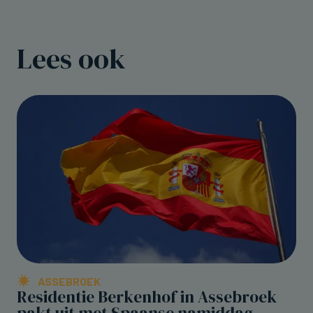
Lees ook
ASSEBROEK
Residentie Berkenhof in Assebroek
pakt uit met Spaanse namiddag