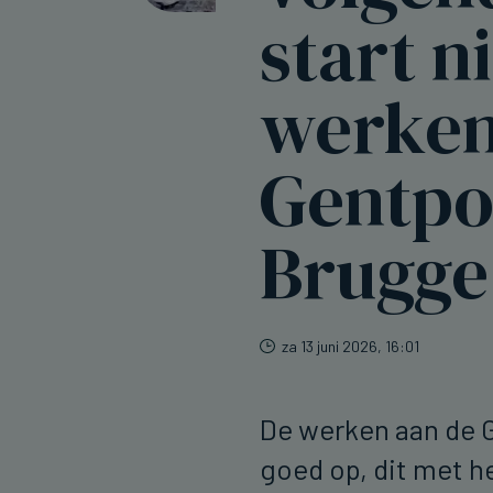
start n
werken
Gentpo
Brugge
za 13 juni 2026, 16:01
De werken aan de 
goed op, dit met h