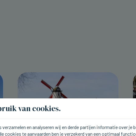
ruik van cookies.
 verzamelen en analyseren wij en derde partijen informatie over je
lle cookies te aanvaarden ben je verzekerd van een optimaal functi