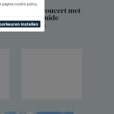
e pagina cookie policy
DIKSMUIDE
Morgen Kioskconcert met
4 Fun in Diksmuide
oorkeuren instellen
za 08 augustus 2026, 23:07