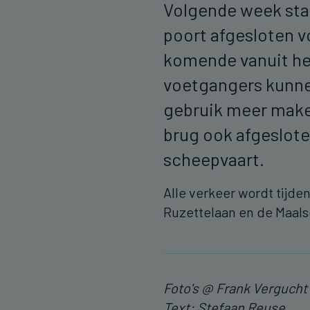
Volgende week star
poort afgesloten vo
komende vanuit het
voetgangers kunn
gebruik meer maken
brug ook afgeslot
scheepvaart.
Alle verkeer wordt tijd
Ruzettelaan en de Maal
Foto's @ Frank Vergucht
Text: Stefaan Reuse