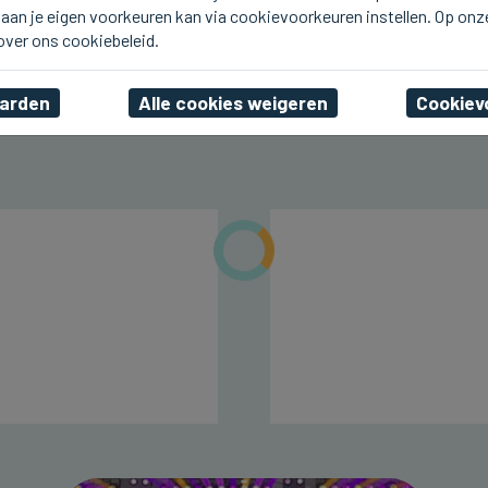
aan je eigen voorkeuren kan via cookievoorkeuren instellen. Op onz
DAMME
Vandaag Boekenmarkt en
 over ons cookiebeleid.
Amare in Damme
aarden
Alle cookies weigeren
Cookiev
zo 09 augustus 2026, 11:11