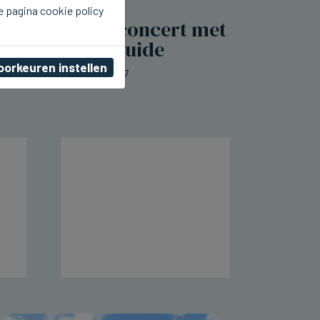
e pagina cookie policy
DIKSMUIDE
Morgen Kioskconcert met
4 Fun in Diksmuide
oorkeuren instellen
za 08 augustus 2026, 23:07