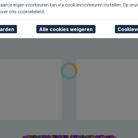
aan je eigen voorkeuren kan via cookievoorkeuren instellen. Op onz
DAMME
Vandaag Boekenmarkt en
 over ons cookiebeleid.
Amare in Damme
aarden
Alle cookies weigeren
Cookiev
zo 09 augustus 2026, 11:11