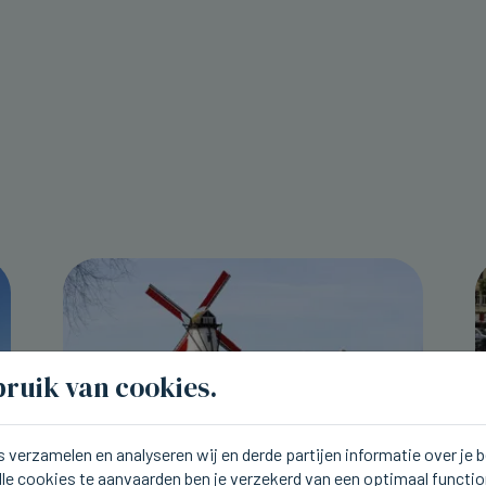
ruik van cookies.
 verzamelen en analyseren wij en derde partijen informatie over je
lle cookies te aanvaarden ben je verzekerd van een optimaal functi