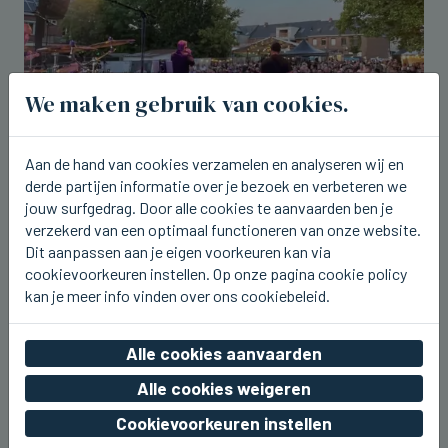
We maken gebruik van cookies.
Aan de hand van cookies verzamelen en analyseren wij en
derde partijen informatie over je bezoek en verbeteren we
ICHTEGEM
U2.be op de planken bij Ceciliafeeste
jouw surfgedrag. Door alle cookies te aanvaarden ben je
in Ichtegem
verzekerd van een optimaal functioneren van onze website.
Dit aanpassen aan je eigen voorkeuren kan via
vr 07 augustus 2026, 22:42
cookievoorkeuren instellen. Op onze pagina cookie policy
kan je meer info vinden over ons cookiebeleid.
Alle cookies aanvaarden
Alle cookies weigeren
Cookievoorkeuren instellen