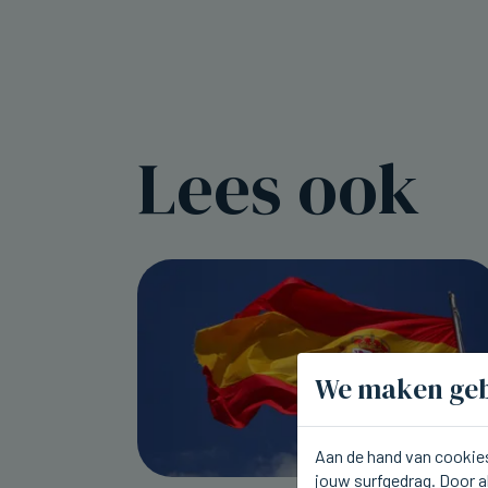
Lees ook
We maken geb
Aan de hand van cookies
jouw surfgedrag. Door a