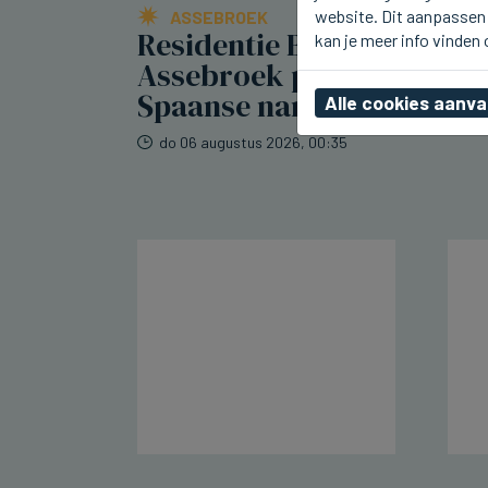
website. Dit aanpassen 
ASSEBROEK
Residentie Berkenhof in
kan je meer info vinden
Assebroek pakt uit met
Spaanse namiddag
Alle cookies aanv
do 06 augustus 2026, 00:35