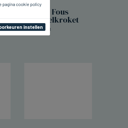
e pagina cookie policy
SIJSELE
Frituur Je m'en Fous
lanceert mosselkroket
oorkeuren instellen
do 06 augustus 2026, 00:11