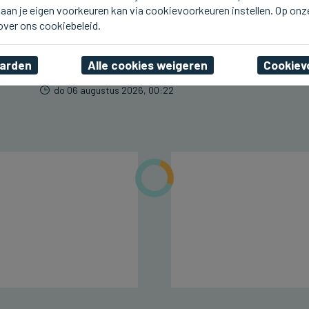
aan je eigen voorkeuren kan via cookievoorkeuren instellen. Op onz
BLANKENBERGE
Line De Dauw komt deze
 over ons cookiebeleid.
namiddag naar Radio 2
aan Zee in Blankenberge
aarden
Alle cookies weigeren
Cookiev
do 06 augustus 2026, 00:22