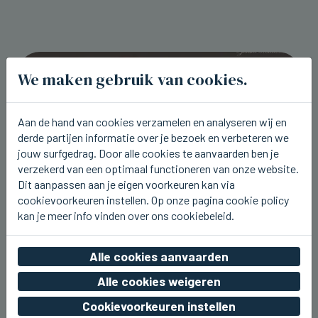
We maken gebruik van cookies.
Aan de hand van cookies verzamelen en analyseren wij en
derde partijen informatie over je bezoek en verbeteren we
jouw surfgedrag. Door alle cookies te aanvaarden ben je
verzekerd van een optimaal functioneren van onze website.
Dit aanpassen aan je eigen voorkeuren kan via
cookievoorkeuren instellen. Op onze pagina cookie policy
kan je meer info vinden over ons cookiebeleid.
WESTENDE
Aaron Blommaert komt nu zaterdag
Alle cookies aanvaarden
naar Joe Paradice Beach
Alle cookies weigeren
wo 05 augustus 2026, 20:49
Cookievoorkeuren instellen