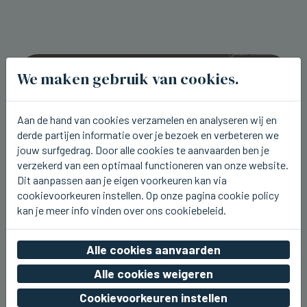
We maken gebruik van cookies.
Aan de hand van cookies verzamelen en analyseren wij en
derde partijen informatie over je bezoek en verbeteren we
jouw surfgedrag. Door alle cookies te aanvaarden ben je
verzekerd van een optimaal functioneren van onze website.
Dit aanpassen aan je eigen voorkeuren kan via
cookievoorkeuren instellen. Op onze pagina cookie policy
kan je meer info vinden over ons cookiebeleid.
WESTENDE
Aaron Blommaert komt nu zaterdag
Alle cookies aanvaarden
naar Joe Paradice Beach
Alle cookies weigeren
wo 05 augustus 2026, 20:49
Cookievoorkeuren instellen