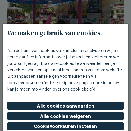
We maken gebruik van cookies.
Aan de hand van cookies verzamelen en analyseren wij en
derde partijen informatie over je bezoek en verbeteren we
jouw surfgedrag. Door alle cookies te aanvaarden ben je
BEERNEM
verzekerd van een optimaal functioneren van onze website.
Dit weekend kermis rond het station
Dit aanpassen aan je eigen voorkeuren kan via
van Beernem
cookievoorkeuren instellen. Op onze pagina cookie policy
kan je meer info vinden over ons cookiebeleid.
vr 07 augustus 2026, 20:17
Alle cookies aanvaarden
Alle cookies weigeren
Cookievoorkeuren instellen