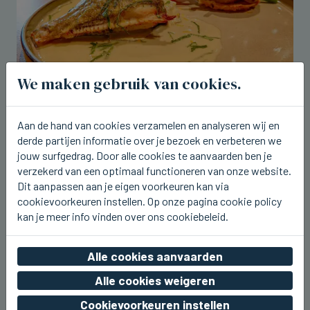
We maken gebruik van cookies.
BRUGGE
Aan de hand van cookies verzamelen en analyseren wij en
Tartaar van tonijn en zonnevis op de
derde partijen informatie over je bezoek en verbeteren we
nieuwe weeklunch bij Breydel de
jouw surfgedrag. Door alle cookies te aanvaarden ben je
Coninc
verzekerd van een optimaal functioneren van onze website.
Dit aanpassen aan je eigen voorkeuren kan via
do 06 augustus 2026, 17:43
cookievoorkeuren instellen. Op onze pagina cookie policy
kan je meer info vinden over ons cookiebeleid.
Alle cookies aanvaarden
Alle cookies weigeren
Cookievoorkeuren instellen