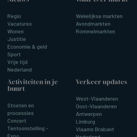
Regio
Wekelijkse markten
Vacatures
Avondmarkten
Wonen
Rommelmarkten
Justitie
Economie & geld
Sport
Vrije tijd
Nederland
Activiteiten in je
Verkeer updates
buurt
West-Vlaanderen
Stoeten en
Oost-Vlaanderen
processies
Antwerpen
Concert
Limburg
Tentoonstelling -
Vlaams Brabant
Expo
Nederland