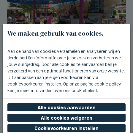
We maken gebruik van cookies.
Aan de hand van cookies verzamelen en analyseren wij en
derde partijen informatie over je bezoek en verbeteren we
jouw surfgedrag. Door alle cookies te aanvaarden ben je
BEERNEM
verzekerd van een optimaal functioneren van onze website.
Dit weekend kermis rond het station
Dit aanpassen aan je eigen voorkeuren kan via
van Beernem
cookievoorkeuren instellen. Op onze pagina cookie policy
kan je meer info vinden over ons cookiebeleid.
vr 07 augustus 2026, 20:17
Alle cookies aanvaarden
Alle cookies weigeren
Cookievoorkeuren instellen