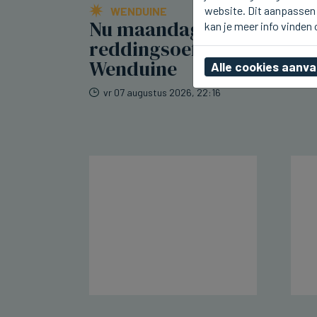
website. Dit aanpassen 
WENDUINE
Nu maandag
kan je meer info vinden
reddingsoefening in
Wenduine
Alle cookies aanv
vr 07 augustus 2026, 22:16