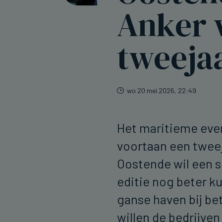
Anker 
tweejaa
wo 20 mei 2026, 22:49
Het maritieme eve
voortaan een tweej
Oostende wil een s
editie nog beter k
ganse haven bij be
willen de bedrijve