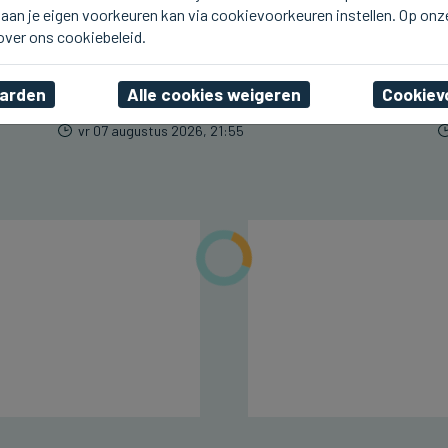
aan je eigen voorkeuren kan via cookievoorkeuren instellen. Op onz
SINT-ANDRIES
Osso Bucco op de nieuwe
 over ons cookiebeleid.
weeklunch bij Phare de
Vie
aarden
Alle cookies weigeren
Cookiev
vr 07 augustus 2026, 21:55