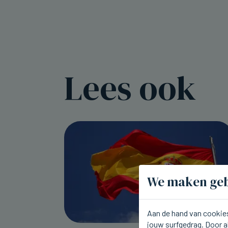
Lees ook
We maken geb
Aan de hand van cookies
jouw surfgedrag. Door a