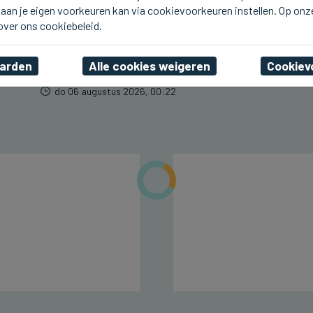
aan je eigen voorkeuren kan via cookievoorkeuren instellen. Op onz
BLANKENBERGE
Line De Dauw komt deze
 over ons cookiebeleid.
namiddag naar Radio 2
aan Zee in Blankenberge
aarden
Alle cookies weigeren
Cookiev
do 06 augustus 2026, 00:22