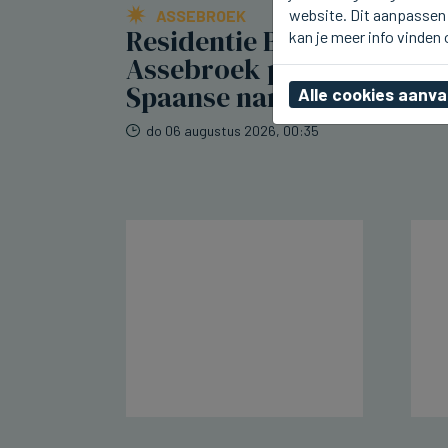
website. Dit aanpassen 
ASSEBROEK
Residentie Berkenhof in
kan je meer info vinden
Assebroek pakt uit met
Spaanse namiddag
Alle cookies aanv
do 06 augustus 2026, 00:35