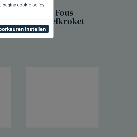
e pagina cookie policy
SIJSELE
Frituur Je m'en Fous
lanceert mosselkroket
oorkeuren instellen
do 06 augustus 2026, 00:11