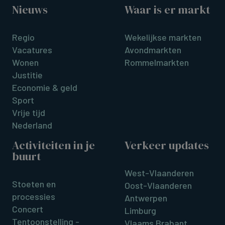
Nieuws
Waar is er markt
Regio
Wekelijkse markten
Vacatures
Avondmarkten
Wonen
Rommelmarkten
Justitie
Economie & geld
Sport
Vrije tijd
Nederland
Activiteiten in je
Verkeer updates
buurt
West-Vlaanderen
Stoeten en
Oost-Vlaanderen
processies
Antwerpen
Concert
Limburg
Tentoonstelling -
Vlaams Brabant