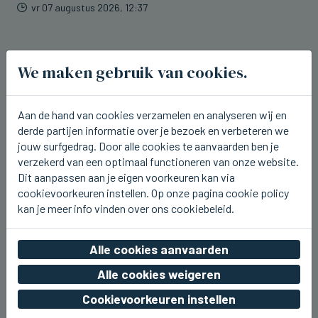
vr 07 augustus 2026, 12:37
We maken gebruik van cookies.
Aan de hand van cookies verzamelen en analyseren wij en
derde partijen informatie over je bezoek en verbeteren we
jouw surfgedrag. Door alle cookies te aanvaarden ben je
verzekerd van een optimaal functioneren van onze website.
Dit aanpassen aan je eigen voorkeuren kan via
cookievoorkeuren instellen. Op onze pagina cookie policy
kan je meer info vinden over ons cookiebeleid.
Alle cookies aanvaarden
BLANKENBERGE
Samson en Marie waren donderdag
Alle cookies weigeren
te gast bij Radio 2 aan Zee in
Cookievoorkeuren instellen
Blankenberge