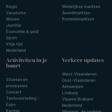
Regio
Wekelijkse markten
Vacatures
Avondmarkten
Wonen
Rommelmarkten
Justitie
Economie & geld
Sport
Vrije tijd
Nederland
Activiteiten in je
Verkeer updates
buurt
West-Vlaanderen
Stoeten en
Oost-Vlaanderen
processies
Antwerpen
Concert
Limburg
Tentoonstelling -
Vlaams Brabant
Expo
Nederland
Kermis
Wegwijs, de verkeer