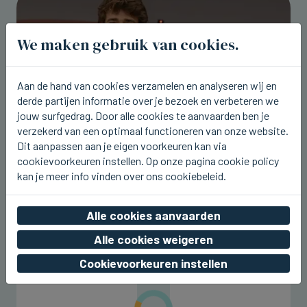
We maken gebruik van cookies.
Aan de hand van cookies verzamelen en analyseren wij en
derde partijen informatie over je bezoek en verbeteren we
jouw surfgedrag. Door alle cookies te aanvaarden ben je
verzekerd van een optimaal functioneren van onze website.
Dit aanpassen aan je eigen voorkeuren kan via
cookievoorkeuren instellen. Op onze pagina cookie policy
WESTENDE
kan je meer info vinden over ons cookiebeleid.
Aaron Blommaert komt nu zaterdag
naar Joe Paradice Beach
Alle cookies aanvaarden
wo 05 augustus 2026, 20:49
Alle cookies weigeren
Cookievoorkeuren instellen