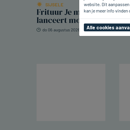
website. Dit aanpassen 
SIJSELE
Frituur Je m'en Fous
kan je meer info vinden
lanceert mosselkroket
Alle cookies aanv
do 06 augustus 2026, 00:11