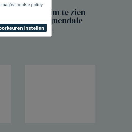
e pagina cookie policy
TORHOUT
Grote rookpluim te zien
na brand in Wijnendale
oorkeuren instellen
wo 05 augustus 2026, 23:31