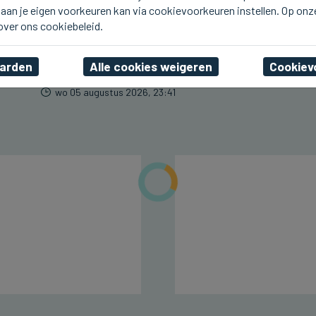
aan je eigen voorkeuren kan via cookievoorkeuren instellen. Op onz
VEURNE
Brandweer opgeroepen
 over ons cookiebeleid.
voor bermbrand in
Veurne
aarden
Alle cookies weigeren
Cookiev
wo 05 augustus 2026, 23:41