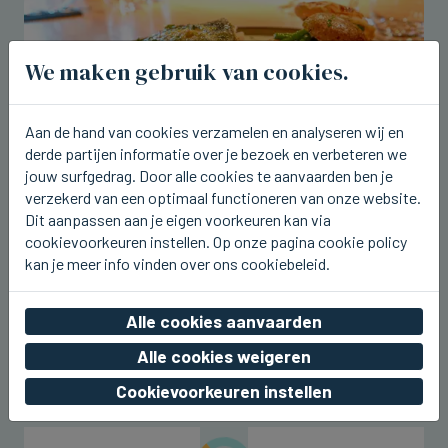
We maken gebruik van cookies.
Aan de hand van cookies verzamelen en analyseren wij en
derde partijen informatie over je bezoek en verbeteren we
jouw surfgedrag. Door alle cookies te aanvaarden ben je
verzekerd van een optimaal functioneren van onze website.
Dit aanpassen aan je eigen voorkeuren kan via
BRUGGE
cookievoorkeuren instellen. Op onze pagina cookie policy
Tartaar van tonijn en zonnevis op de
kan je meer info vinden over ons cookiebeleid.
nieuwe weeklunch bij Breydel de
Coninc
Alle cookies aanvaarden
do 06 augustus 2026, 17:43
Alle cookies weigeren
Cookievoorkeuren instellen