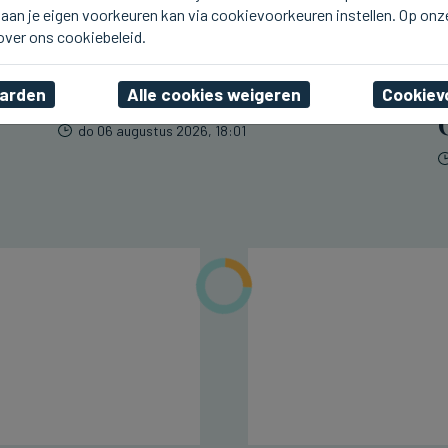
aan je eigen voorkeuren kan via cookievoorkeuren instellen. Op onz
BLANKENBERGE
Opnamedagen voor
 over ons cookiebeleid.
Zomerhit op tv vlot
verlopen
aarden
Alle cookies weigeren
Cookiev
do 06 augustus 2026, 18:01