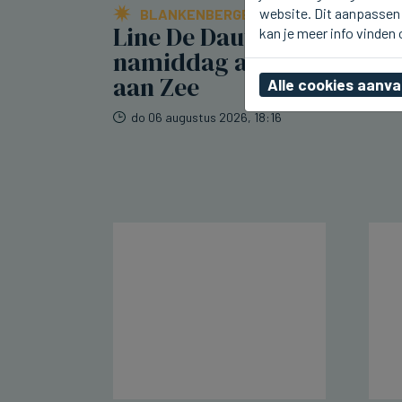
website. Dit aanpassen 
BLANKENBERGE
Line De Dauw kwam deze
kan je meer info vinden
namiddag al naar Radio 2
aan Zee
Alle cookies aanv
do 06 augustus 2026, 18:16