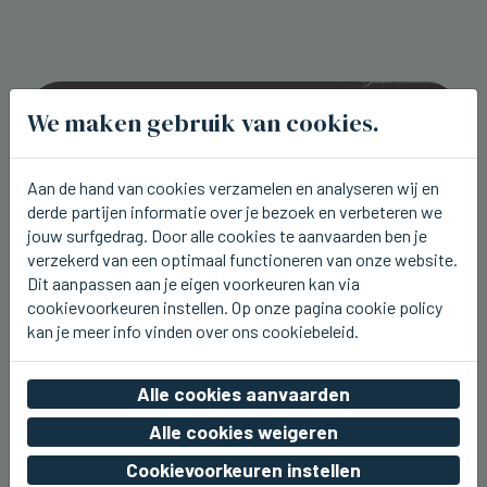
We maken gebruik van cookies.
Aan de hand van cookies verzamelen en analyseren wij en
derde partijen informatie over je bezoek en verbeteren we
jouw surfgedrag. Door alle cookies te aanvaarden ben je
verzekerd van een optimaal functioneren van onze website.
Dit aanpassen aan je eigen voorkeuren kan via
cookievoorkeuren instellen. Op onze pagina cookie policy
kan je meer info vinden over ons cookiebeleid.
WESTENDE
Aaron Blommaert komt nu zaterdag
Alle cookies aanvaarden
naar Joe Paradice Beach
Alle cookies weigeren
wo 05 augustus 2026, 20:49
Cookievoorkeuren instellen