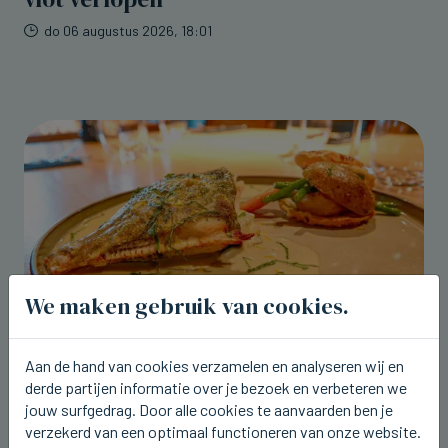
do 06 augustus 2026, 18:01
We maken gebruik van cookies.
Aan de hand van cookies verzamelen en analyseren wij en
BRUGGE
derde partijen informatie over je bezoek en verbeteren we
Tartaar van tonijn en zonnevis op de
jouw surfgedrag. Door alle cookies te aanvaarden ben je
nieuwe weeklunch bij Breydel de
verzekerd van een optimaal functioneren van onze website.