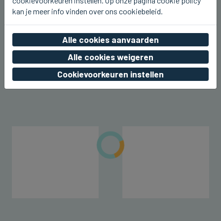
cookievoorkeuren instellen. Op onze pagina cookie policy
kan je meer info vinden over ons cookiebeleid.
BLANKENBERGE
Alle cookies aanvaarden
Line De Dauw komt deze namiddag
naar Radio 2 aan Zee in
Alle cookies weigeren
Blankenberge
Cookievoorkeuren instellen
do 06 augustus 2026, 00:22