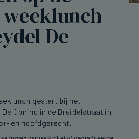
 weeklunch
eydel De
eeklunch gestart bij het
 De Coninc in de Breidelstraat in
oor- en hoofdgerecht.
euze tussen garnaalkroket of gegratineerde