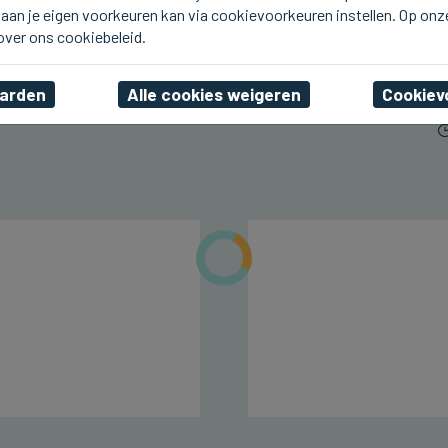
aan je eigen voorkeuren kan via cookievoorkeuren instellen. Op onz
ICHTEGEM
U2.be op de planken bij
 over ons cookiebeleid.
Ceciliafeeste in Ichtegem
aarden
Alle cookies weigeren
Cookiev
vr 07 augustus 2026, 22:42