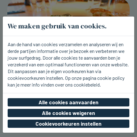
We maken gebruik van cookies.
Aan de hand van cookies verzamelen en analyseren wij en
derde partijen informatie over je bezoek en verbeteren we
jouw surfgedrag. Door alle cookies te aanvaarden ben je
verzekerd van een optimaal functioneren van onze website.
Dit aanpassen aan je eigen voorkeuren kan via
cookievoorkeuren instellen. Op onze pagina cookie policy
BRUGGE
kan je meer info vinden over ons cookiebeleid.
Tartaar van tonijn en zonnevis op de
nieuwe weeklunch bij Breydel de
Coninc
Alle cookies aanvaarden
do 06 augustus 2026, 17:43
Alle cookies weigeren
Cookievoorkeuren instellen