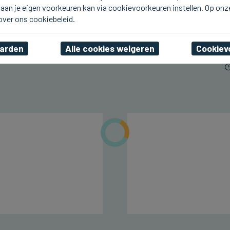
aan je eigen voorkeuren kan via cookievoorkeuren instellen. Op onz
ICHTEGEM
U2.be op de planken bij
 over ons cookiebeleid.
Ceciliafeeste in Ichtegem
aarden
Alle cookies weigeren
Cookiev
vr 07 augustus 2026, 22:42