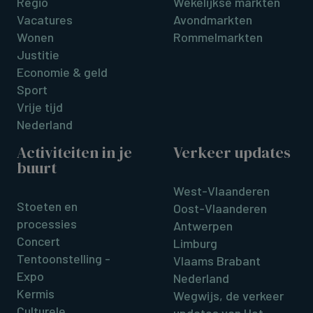
Regio
Wekelijkse markten
Vacatures
Avondmarkten
Wonen
Rommelmarkten
Justitie
Economie & geld
Sport
Vrije tijd
Nederland
Activiteiten in je
Verkeer updates
buurt
West-Vlaanderen
Stoeten en
Oost-Vlaanderen
processies
Antwerpen
Concert
Limburg
Tentoonstelling -
Vlaams Brabant
Expo
Nederland
Kermis
Wegwijs, de verkeer
Culturele
updates van Het