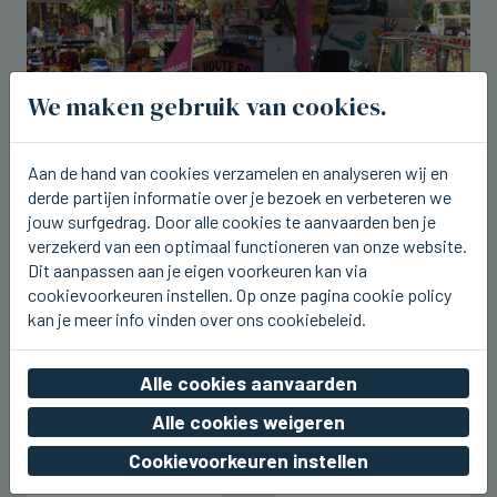
We maken gebruik van cookies.
Aan de hand van cookies verzamelen en analyseren wij en
derde partijen informatie over je bezoek en verbeteren we
BEERNEM
jouw surfgedrag. Door alle cookies te aanvaarden ben je
Dit weekend kermis rond het station
verzekerd van een optimaal functioneren van onze website.
van Beernem
Dit aanpassen aan je eigen voorkeuren kan via
cookievoorkeuren instellen. Op onze pagina cookie policy
vr 07 augustus 2026, 20:17
kan je meer info vinden over ons cookiebeleid.
Alle cookies aanvaarden
Alle cookies weigeren
Cookievoorkeuren instellen