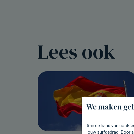
Lees ook
We maken geb
Aan de hand van cookies
jouw surfgedrag. Door a