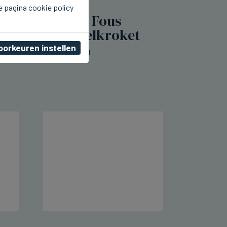
e pagina cookie policy
SIJSELE
Frituur Je m'en Fous
lanceert mosselkroket
oorkeuren instellen
do 06 augustus 2026, 00:11