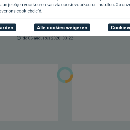
aan je eigen voorkeuren kan via cookievoorkeuren instellen. Op onz
BLANKENBERGE
Line De Dauw komt deze
 over ons cookiebeleid.
namiddag naar Radio 2
aan Zee in Blankenberge
aarden
Alle cookies weigeren
Cookiev
do 06 augustus 2026, 00:22