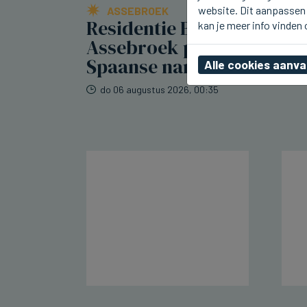
website. Dit aanpassen 
ASSEBROEK
Residentie Berkenhof in
kan je meer info vinden
Assebroek pakt uit met
Spaanse namiddag
Alle cookies aanv
do 06 augustus 2026, 00:35