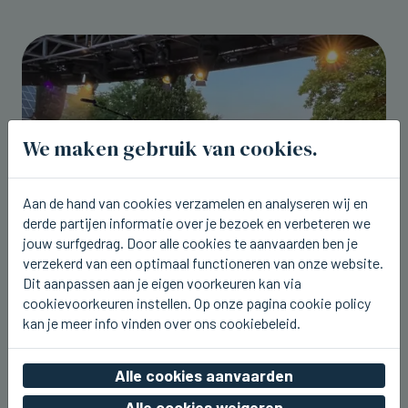
We maken gebruik van cookies.
Aan de hand van cookies verzamelen en analyseren wij en
derde partijen informatie over je bezoek en verbeteren we
jouw surfgedrag. Door alle cookies te aanvaarden ben je
verzekerd van een optimaal functioneren van onze website.
ICHTEGEM
Dit aanpassen aan je eigen voorkeuren kan via
U2.be op de planken bij Ceciliafeeste
cookievoorkeuren instellen. Op onze pagina cookie policy
in Ichtegem
kan je meer info vinden over ons cookiebeleid.
vr 07 augustus 2026, 22:42
Alle cookies aanvaarden
Alle cookies weigeren