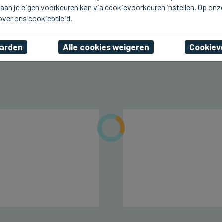
aan je eigen voorkeuren kan via cookievoorkeuren instellen. Op onz
KNOKKE-HEIST
1,1 miljoen bezoekers in
 over ons cookiebeleid.
juli naar Knokke-Heist
aarden
Alle cookies weigeren
Cookiev
vr 07 augustus 2026, 00:25