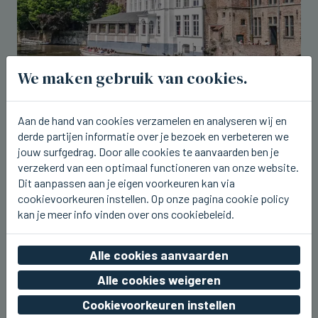
We maken gebruik van cookies.
Aan de hand van cookies verzamelen en analyseren wij en
derde partijen informatie over je bezoek en verbeteren we
jouw surfgedrag. Door alle cookies te aanvaarden ben je
BRUGGE
verzekerd van een optimaal functioneren van onze website.
Brugge lokte in juli 850.000 toeristen
Dit aanpassen aan je eigen voorkeuren kan via
do 06 augustus 2026, 23:48
cookievoorkeuren instellen. Op onze pagina cookie policy
kan je meer info vinden over ons cookiebeleid.
Alle cookies aanvaarden
Alle cookies weigeren
Cookievoorkeuren instellen