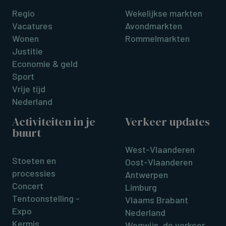
Regio
Wekelijkse markten
Vacatures
Avondmarkten
Wonen
Rommelmarkten
Justitie
Economie & geld
Sport
Vrije tijd
Nederland
Activiteiten in je
Verkeer updates
buurt
West-Vlaanderen
Stoeten en
Oost-Vlaanderen
processies
Antwerpen
Concert
Limburg
Tentoonstelling -
Vlaams Brabant
Expo
Nederland
Kermis
Wegwijs, de verkeer