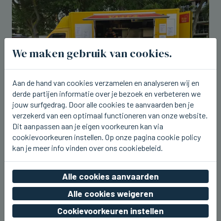
We maken gebruik van cookies.
Aan de hand van cookies verzamelen en analyseren wij en
derde partijen informatie over je bezoek en verbeteren we
jouw surfgedrag. Door alle cookies te aanvaarden ben je
verzekerd van een optimaal functioneren van onze website.
BREDENE
Dit aanpassen aan je eigen voorkeuren kan via
Vandaag laatste dag van het Hap
cookievoorkeuren instellen. Op onze pagina cookie policy
Foodtruckfestival in Bredene
kan je meer info vinden over ons cookiebeleid.
zo 09 augustus 2026, 15:41
Alle cookies aanvaarden
Alle cookies weigeren
Cookievoorkeuren instellen