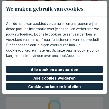
We maken gebruik van cookies.
Aan de hand van cookies verzamelen en analyseren wij en
derde partijen informatie over je bezoek en verbeteren we
jouw surfgedrag. Door alle cookies te aanvaarden ben je
verzekerd van een optimaal functioneren van onze website.
Dit aanpassen aan je eigen voorkeuren kan via
cookievoorkeuren instellen. Op onze pagina cookie policy
kan je meer info vinden over ons cookiebeleid.
BLANKENBERGE
Gene Thomas was vanavond te gast
bij Radio 2 aan Zee in Blankenberge
Alle cookies aanvaarden
vr 07 augustus 2026, 21:39
Alle cookies weigeren
Cookievoorkeuren instellen