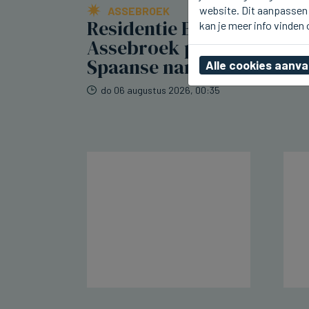
website. Dit aanpassen 
ASSEBROEK
Residentie Berkenhof in
kan je meer info vinden
Assebroek pakt uit met
Spaanse namiddag
Alle cookies aanv
do 06 augustus 2026, 00:35