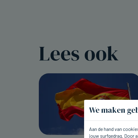
Lees ook
We maken geb
Aan de hand van cookies
jouw surfgedrag. Door a