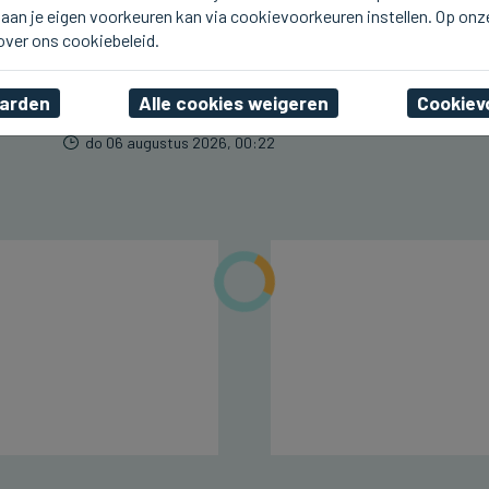
aan je eigen voorkeuren kan via cookievoorkeuren instellen. Op onz
BLANKENBERGE
Line De Dauw komt deze
 over ons cookiebeleid.
namiddag naar Radio 2
aan Zee in Blankenberge
aarden
Alle cookies weigeren
Cookiev
do 06 augustus 2026, 00:22