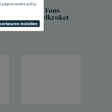
e pagina cookie policy
SIJSELE
Frituur Je m'en Fous
lanceert mosselkroket
oorkeuren instellen
do 06 augustus 2026, 00:11