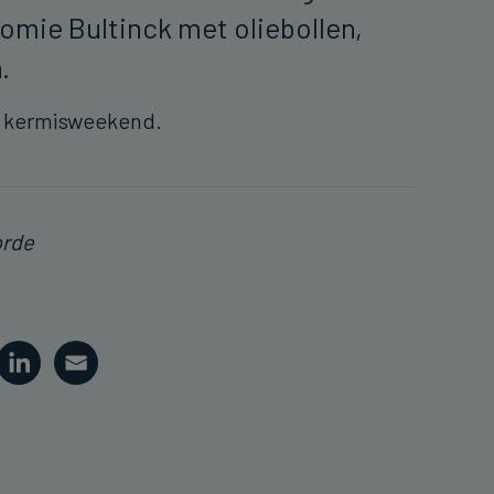
mie Bultinck met oliebollen,
n.
k kermisweekend.
orde