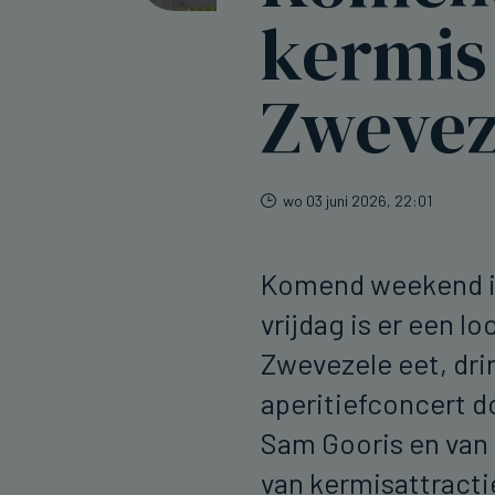
kermis
Zwevez
wo 03 juni 2026, 22:01
Komend weekend is
vrijdag is er een l
Zwevezele eet, dri
aperitiefconcert d
Sam Gooris en van 
van kermisattracti