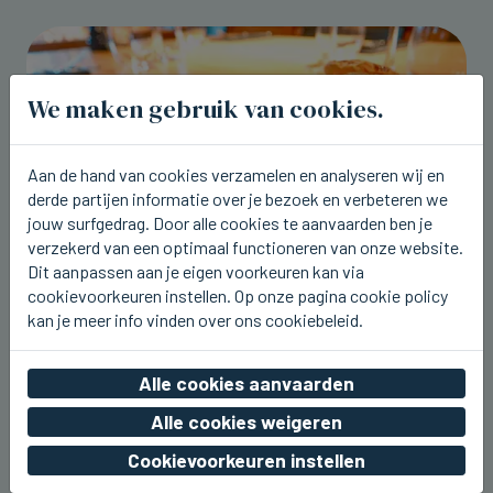
We maken gebruik van cookies.
Aan de hand van cookies verzamelen en analyseren wij en
derde partijen informatie over je bezoek en verbeteren we
jouw surfgedrag. Door alle cookies te aanvaarden ben je
verzekerd van een optimaal functioneren van onze website.
Dit aanpassen aan je eigen voorkeuren kan via
cookievoorkeuren instellen. Op onze pagina cookie policy
kan je meer info vinden over ons cookiebeleid.
BRUGGE
Tartaar van tonijn en zonnevis op de
nieuwe weeklunch bij Breydel de
Alle cookies aanvaarden
Coninc
Alle cookies weigeren
do 06 augustus 2026, 17:43
Cookievoorkeuren instellen