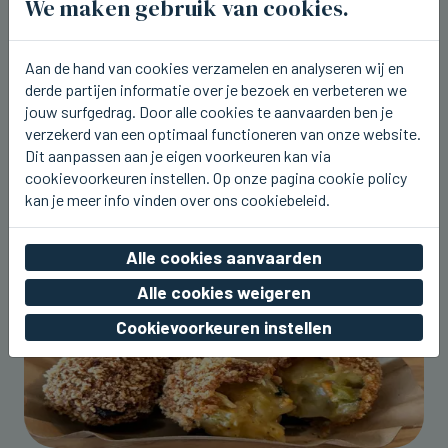
We maken gebruik van cookies.
BLANKENBERGE
Line De Dauw komt deze namiddag
naar Radio 2 aan Zee in
Aan de hand van cookies verzamelen en analyseren wij en
Blankenberge
derde partijen informatie over je bezoek en verbeteren we
jouw surfgedrag. Door alle cookies te aanvaarden ben je
do 06 augustus 2026, 00:22
verzekerd van een optimaal functioneren van onze website.
Dit aanpassen aan je eigen voorkeuren kan via
cookievoorkeuren instellen. Op onze pagina cookie policy
kan je meer info vinden over ons cookiebeleid.
Alle cookies aanvaarden
Alle cookies weigeren
Cookievoorkeuren instellen