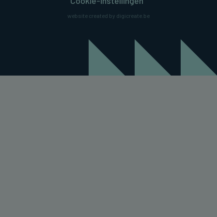
Cookie-instellingen
website created by digicreate.be