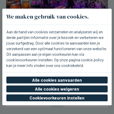
We maken gebruik van cookies.
ICHTEGEM
Aan de hand van cookies verzamelen en analyseren wij en
U2.be op de planken bij Ceciliafeeste
derde partijen informatie over je bezoek en verbeteren we
in Ichtegem
jouw surfgedrag. Door alle cookies te aanvaarden ben je
vr 07 augustus 2026, 22:42
verzekerd van een optimaal functioneren van onze website.
Dit aanpassen aan je eigen voorkeuren kan via
cookievoorkeuren instellen. Op onze pagina cookie policy
kan je meer info vinden over ons cookiebeleid.
Alle cookies aanvaarden
Alle cookies weigeren
Cookievoorkeuren instellen