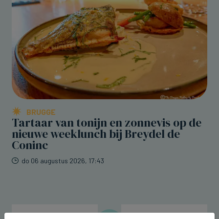
BRUGGE
Tartaar van tonijn en zonnevis op de
nieuwe weeklunch bij Breydel de
Coninc
do 06 augustus 2026, 17:43