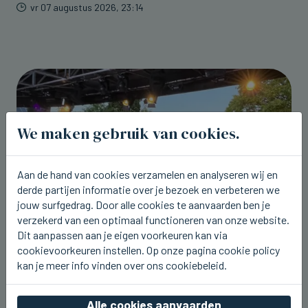
vr 07 augustus 2026, 23:14
We maken gebruik van cookies.
Aan de hand van cookies verzamelen en analyseren wij en
derde partijen informatie over je bezoek en verbeteren we
jouw surfgedrag. Door alle cookies te aanvaarden ben je
verzekerd van een optimaal functioneren van onze website.
Dit aanpassen aan je eigen voorkeuren kan via
cookievoorkeuren instellen. Op onze pagina cookie policy
ICHTEGEM
U2.be op de planken bij Ceciliafeeste
kan je meer info vinden over ons cookiebeleid.
in Ichtegem
Alle cookies aanvaarden
vr 07 augustus 2026, 22:42