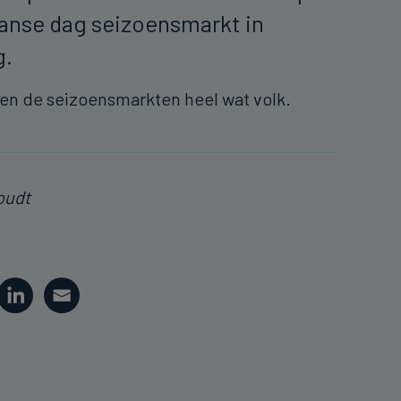
ganse dag seizoensmarkt in
rg.
ken de seizoensmarkten heel wat volk.
oudt