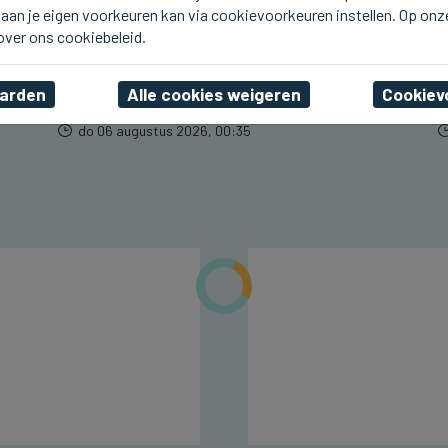
aan je eigen voorkeuren kan via cookievoorkeuren instellen. Op onz
ASSEBROEK
Residentie Berkenhof in
 over ons cookiebeleid.
Assebroek pakt uit met
Spaanse namiddag
aarden
Alle cookies weigeren
Cookiev
do 06 augustus 2026, 00:35