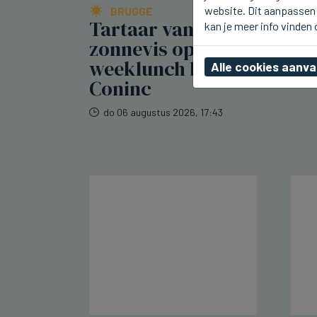
website. Dit aanpassen 
BRUGGE
Tartaar van tonijn en
kan je meer info vinden
zonnevis op de nieuwe
weeklunch bij Breydel de
Alle cookies aanv
Coninc
do 06 augustus 2026, 17:43