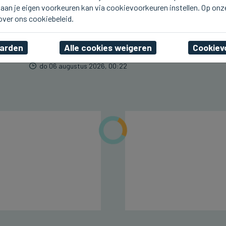
aan je eigen voorkeuren kan via cookievoorkeuren instellen. Op onz
BLANKENBERGE
Line De Dauw komt deze
 over ons cookiebeleid.
namiddag naar Radio 2
aan Zee in Blankenberge
aarden
Alle cookies weigeren
Cookiev
do 06 augustus 2026, 00:22