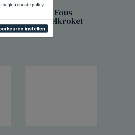
e pagina cookie policy
SIJSELE
Frituur Je m'en Fous
lanceert mosselkroket
oorkeuren instellen
do 06 augustus 2026, 00:11