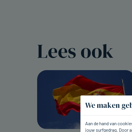
Lees ook
We maken geb
Aan de hand van cookies
jouw surfgedrag. Door a