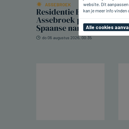
website. Dit aanpassen 
ASSEBROEK
Residentie Berkenhof in
kan je meer info vinden
Assebroek pakt uit met
Spaanse namiddag
Alle cookies aanv
do 06 augustus 2026, 00:35