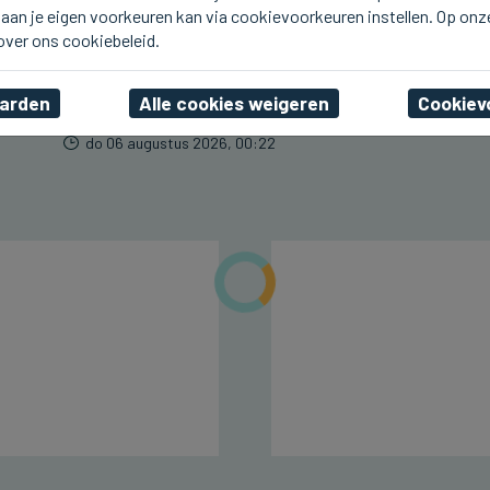
aan je eigen voorkeuren kan via cookievoorkeuren instellen. Op onz
BLANKENBERGE
Line De Dauw komt deze
 over ons cookiebeleid.
namiddag naar Radio 2
aan Zee in Blankenberge
aarden
Alle cookies weigeren
Cookiev
do 06 augustus 2026, 00:22