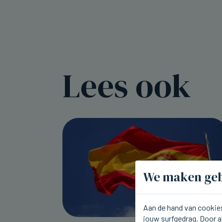
Lees ook
We maken geb
Aan de hand van cookies
jouw surfgedrag. Door a