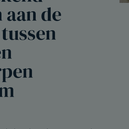
 aan de
 tussen
en
rpen
em