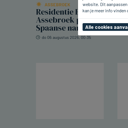
website. Dit aanpassen 
ASSEBROEK
Residentie Berkenhof in
kan je meer info vinden
Assebroek pakt uit met
Spaanse namiddag
Alle cookies aanv
do 06 augustus 2026, 00:35