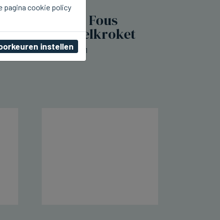
e pagina cookie policy
SIJSELE
Frituur Je m'en Fous
lanceert mosselkroket
oorkeuren instellen
do 06 augustus 2026, 00:11