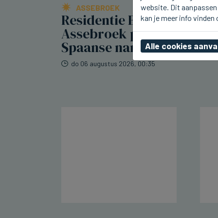
website. Dit aanpassen 
ASSEBROEK
Residentie Berkenhof in
kan je meer info vinden
Assebroek pakt uit met
Spaanse namiddag
Alle cookies aanv
do 06 augustus 2026, 00:35