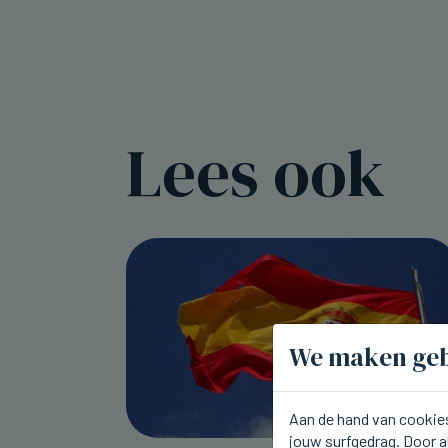
Lees ook
We maken geb
Aan de hand van cookies
jouw surfgedrag. Door a