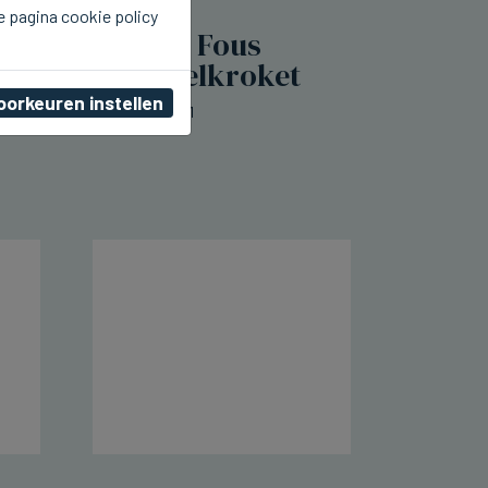
e pagina cookie policy
SIJSELE
Frituur Je m'en Fous
lanceert mosselkroket
oorkeuren instellen
do 06 augustus 2026, 00:11