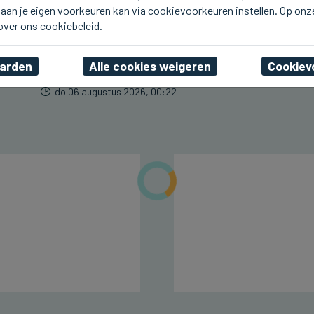
aan je eigen voorkeuren kan via cookievoorkeuren instellen. Op onz
BLANKENBERGE
Line De Dauw komt deze
 over ons cookiebeleid.
namiddag naar Radio 2
aan Zee in Blankenberge
aarden
Alle cookies weigeren
Cookiev
do 06 augustus 2026, 00:22