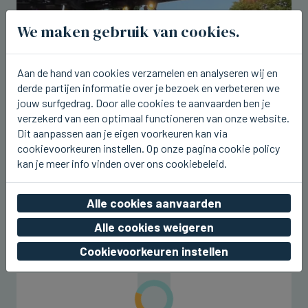
We maken gebruik van cookies.
Aan de hand van cookies verzamelen en analyseren wij en
derde partijen informatie over je bezoek en verbeteren we
jouw surfgedrag. Door alle cookies te aanvaarden ben je
verzekerd van een optimaal functioneren van onze website.
Dit aanpassen aan je eigen voorkeuren kan via
cookievoorkeuren instellen. Op onze pagina cookie policy
ICHTEGEM
kan je meer info vinden over ons cookiebeleid.
U2.be op de planken bij Ceciliafeeste
in Ichtegem
Alle cookies aanvaarden
vr 07 augustus 2026, 22:42
Alle cookies weigeren
Cookievoorkeuren instellen