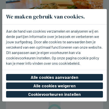
We maken gebruik van cookies.
Aan de hand van cookies verzamelen en analyseren wij en
derde partijen informatie over je bezoek en verbeteren we
jouw surfgedrag. Door alle cookies te aanvaarden ben je
verzekerd van een optimaal functioneren van onze website.
Dit aanpassen aan je eigen voorkeuren kan via
BRUGGE
cookievoorkeuren instellen. Op onze pagina cookie policy
Tartaar van tonijn en zonnevis op de
kan je meer info vinden over ons cookiebeleid.
nieuwe weeklunch bij Breydel de
Coninc
Alle cookies aanvaarden
do 06 augustus 2026, 17:43
Alle cookies weigeren
Cookievoorkeuren instellen