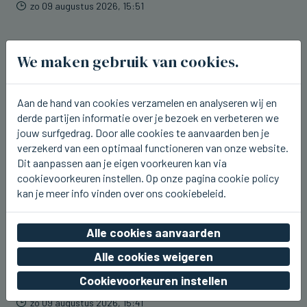
zo 09 augustus 2026, 15:51
We maken gebruik van cookies.
Aan de hand van cookies verzamelen en analyseren wij en
derde partijen informatie over je bezoek en verbeteren we
jouw surfgedrag. Door alle cookies te aanvaarden ben je
verzekerd van een optimaal functioneren van onze website.
Dit aanpassen aan je eigen voorkeuren kan via
cookievoorkeuren instellen. Op onze pagina cookie policy
kan je meer info vinden over ons cookiebeleid.
Alle cookies aanvaarden
BREDENE
Alle cookies weigeren
Vandaag laatste dag van het Hap
Foodtruckfestival in Bredene
Cookievoorkeuren instellen
zo 09 augustus 2026, 15:41