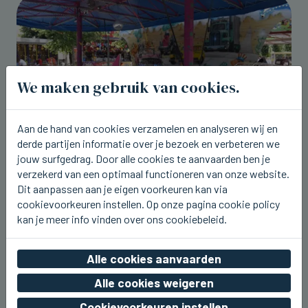
We maken gebruik van cookies.
Aan de hand van cookies verzamelen en analyseren wij en
derde partijen informatie over je bezoek en verbeteren we
jouw surfgedrag. Door alle cookies te aanvaarden ben je
verzekerd van een optimaal functioneren van onze website.
BEERNEM
Dit weekend kermis rond het station
Dit aanpassen aan je eigen voorkeuren kan via
van Beernem
cookievoorkeuren instellen. Op onze pagina cookie policy
kan je meer info vinden over ons cookiebeleid.
vr 07 augustus 2026, 20:17
Alle cookies aanvaarden
Alle cookies weigeren
Cookievoorkeuren instellen