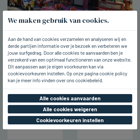
We maken gebruik van cookies.
Aan de hand van cookies verzamelen en analyseren wij en
BEERNEM
derde partijen informatie over je bezoek en verbeteren we
Dit weekend kermis rond het station
jouw surfgedrag. Door alle cookies te aanvaarden ben je
van Beernem
verzekerd van een optimaal functioneren van onze website.
vr 07 augustus 2026, 20:17
Dit aanpassen aan je eigen voorkeuren kan via
cookievoorkeuren instellen. Op onze pagina cookie policy
kan je meer info vinden over ons cookiebeleid.
Alle cookies aanvaarden
Alle cookies weigeren
Cookievoorkeuren instellen