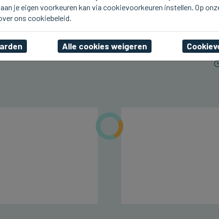
aan je eigen voorkeuren kan via cookievoorkeuren instellen. Op onz
BREDENE
Vandaag avondmarkt in
 over ons cookiebeleid.
Bredene (4)
aarden
Alle cookies weigeren
Cookiev
vr 07 augustus 2026, 17:27