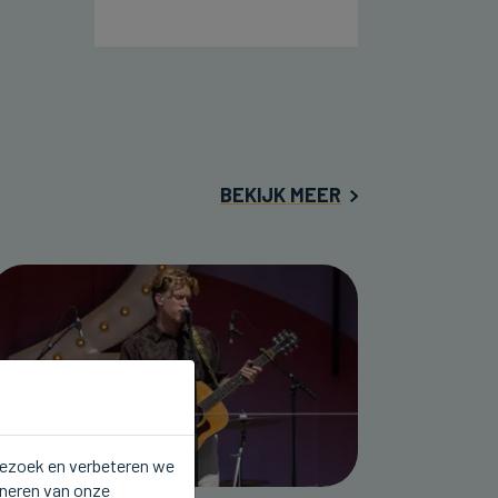
BEKIJK MEER
 bezoek en verbeteren we
oneren van onze