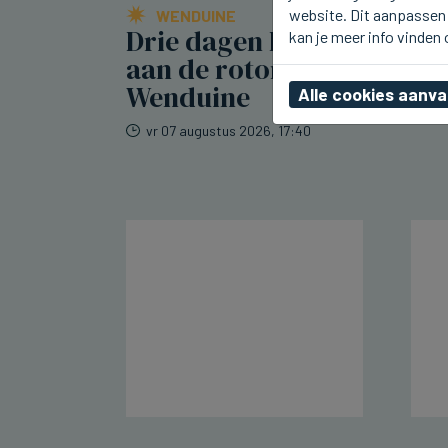
website. Dit aanpassen 
WENDUINE
Drie dagen Retro sur Mer
kan je meer info vinden
aan de rotonde in
Wenduine
Alle cookies aanv
vr 07 augustus 2026, 17:40