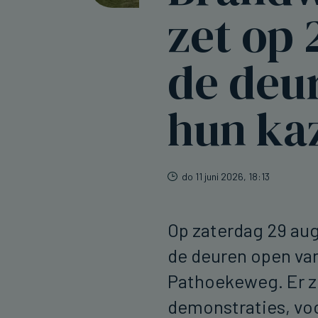
zet op 
de deu
hun ka
do 11 juni 2026, 18:13
Op zaterdag 29 au
de deuren open va
Pathoekeweg. Er zi
demonstraties, voo