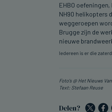
EHBO oefeningen, 
NH90 helikopters 
weggeroepen worde
Brugge zijn de wer
nieuwe brandweer
Iedereen is er die zate
Foto's @ Het Nieuws Va
Text: Stefaan Reuse
Delen?