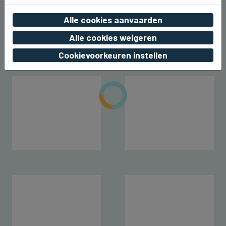
Aaron Blommaert komt nu zaterdag
naar Joe Paradice Beach
Alle cookies aanvaarden
wo 05 augustus 2026, 20:49
Alle cookies weigeren
Cookievoorkeuren instellen